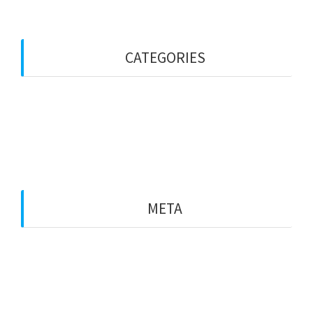
CATEGORIES
Entitats
General
Particulars
META
Entra
Canal de les entrades
Canal dels comentaris