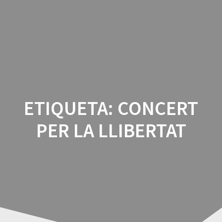
Manresa
Skip
to
per
la
content
República
ETIQUETA:
CONCERT
PER LA LLIBERTAT