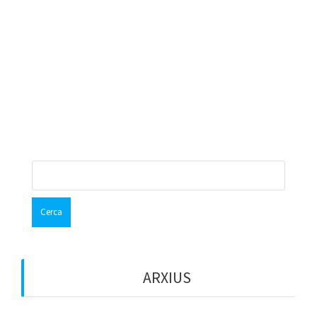
READ MORE
Pius
2 de desembre de 2017
0
Cerca:
ARXIUS
octubre 2017