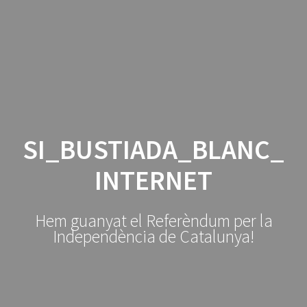
Manresa
Skip
to
per
la
content
República
SI_BUSTIADA_BLANC_
INTERNET
Hem guanyat el Referèndum per la
Independència de Catalunya!