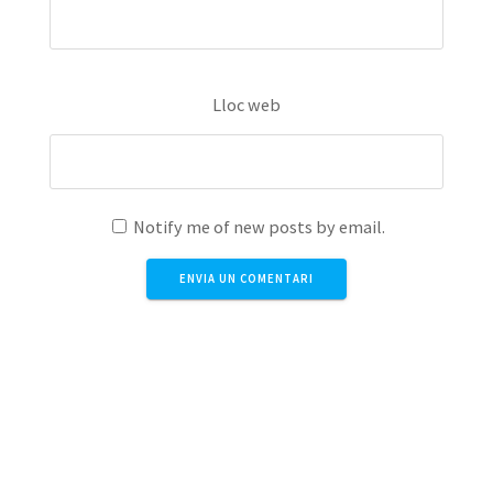
Lloc web
Notify me of new posts by email.
Aquest lloc utilitza Akismet per reduir els comentaris
brossa.
Apreneu com es processen les dades dels
comentaris
.