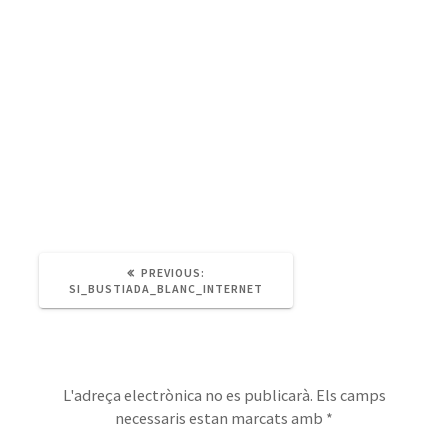
PREVIOUS
PREVIOUS:
POST:
SI_BUSTIADA_BLANC_INTERNET
Deixa un comentari
L'adreça electrònica no es publicarà.
Els camps
necessaris estan marcats amb
*