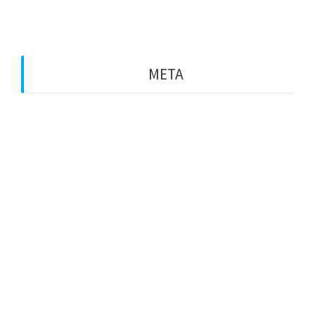
Particulars
META
Entra
Canal de les entrades
Canal dels comentaris
WordPress.org (en anglès)