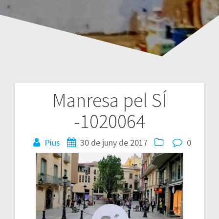
Manresa pel SÍ
Navegació
-1020064
d'entrades
Pius
30 de juny de 2017
0