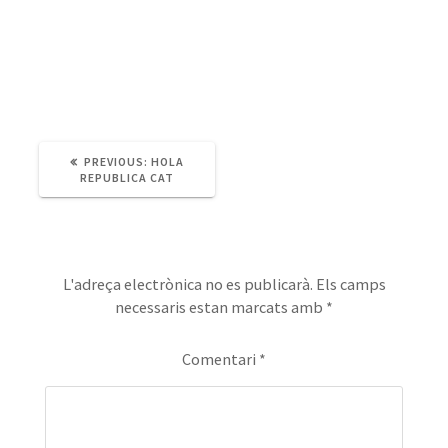
PREVIOUS
PREVIOUS:
HOLA
POST:
REPUBLICA CAT
Deixa un comentari
L'adreça electrònica no es publicarà.
Els camps
necessaris estan marcats amb
*
Comentari
*