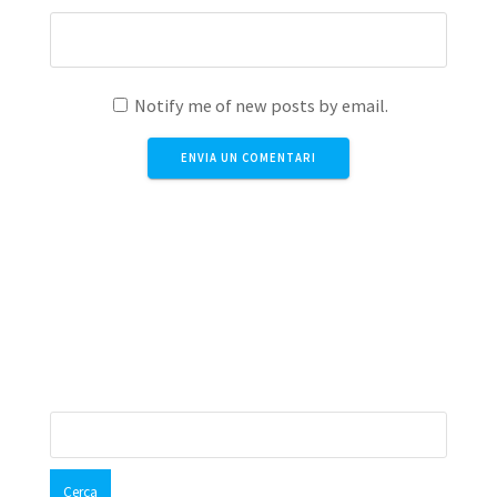
Notify me of new posts by email.
Aquest lloc utilitza Akismet per reduir els comentaris
brossa.
Apreneu com es processen les dades dels
comentaris
.
Cerca: