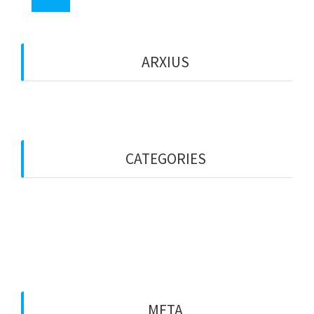
ARXIUS
octubre 2017
CATEGORIES
Entitats
General
Particulars
META