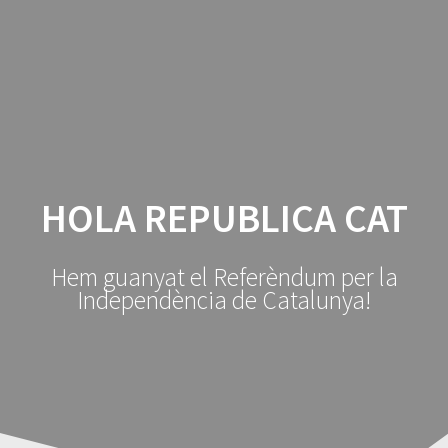
Manresa
Skip
to
per
la
content
República
HOLA REPUBLICA CAT
Hem guanyat el Referèndum per la
Independència de Catalunya!