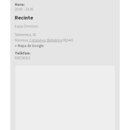
Hora:
20:00 - 23:30
Recinte
Espai Òmnium
Sobrerroca, 38
Manresa
,
Catalunya, Batcelona
082441
+ Mapa de Google
Telèfon:
938726321