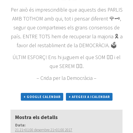
Per això és imprescindible que aquests dies PARLIS
AMB TOTHOM amb qui, tot i pensar diferent 🌹🗝,
segur que comparteixes els grans consensos de
país. ENTRE TOTS hem de recuperar la majoria 🎗 a
favor del restabliment de la DEMOCRÀCIA. 🗳
ÚLTIM ESFORÇ! Ens hi juguem el que SOM 👇🏼 i el
que SEREM 👉🏼.
– Crida per la Democràcia –
+ GOOGLE CALENDAR
+ AFEGEIX A ICALENDAR
Mostra els detalls
Data:
21 21+01:00 desembre 21+01:00 2017