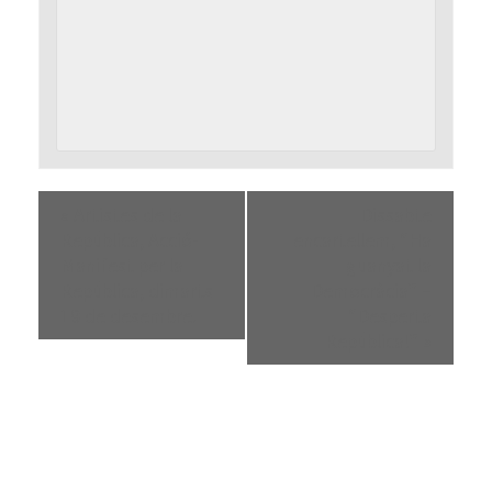
«
Artistes de la
Dissabte
República, Acció-
encartellem, “Ha
Manifest per la
guanyat la
República, dimarts
Democràcia” –
19 de desembre.
“Desperta
República!”
»