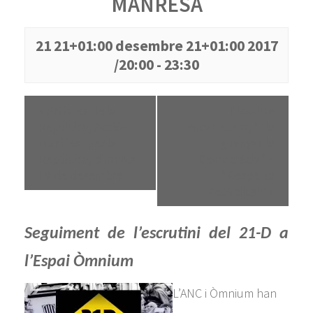
MANRESA
21 21+01:00 desembre 21+01:00 2017
/20:00
-
23:30
«
Artistes de la
Dissabte
República, Acció-
encartellem, “Ha
Manifest per la
guanyat la
República, dimarts
Democràcia” –
19 de desembre.
“Desperta
República!”
»
Seguiment de l’escrutini del 21-D a
l’Espai Òmnium
L’ANC i Òmnium han