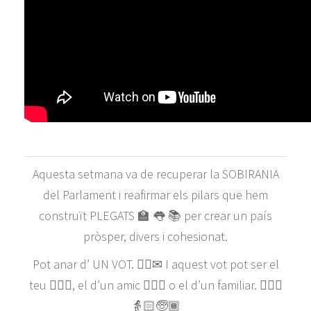
Aquesta setmana va de recuperar la SOBIRANIA
del Parlament i reafirmar els pilars que hem
construït PLEGATS 🏫 👅 📚 per crear un país
pròsper, divers i cohesionat.
Pot anar d’ UN VOT. ☝🏼✉ I aquest vot pot ser el
teu 🤷🏻‍♀, el d’un amic 🙋🏼‍♂ o el d’un familiar. 👱🏼‍♀
👵🏻🧓🏾