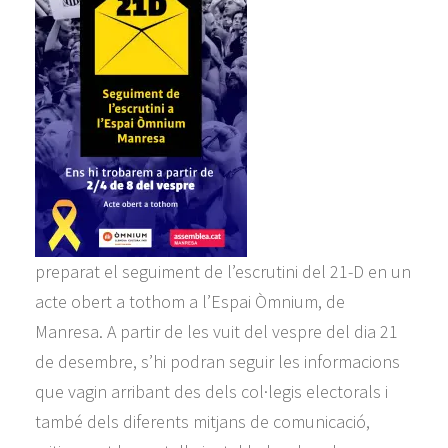
preparat el
seguiment
de l’escrutini del 21-D en un
acte obert a tothom a l’Espai Òmnium, de
Manresa. A partir de les vuit del vespre del dia 21
de desembre, s’hi podran seguir les informacions
que vagin arribant des dels col·legis electorals i
també dels diferents mitjans de comunicació,