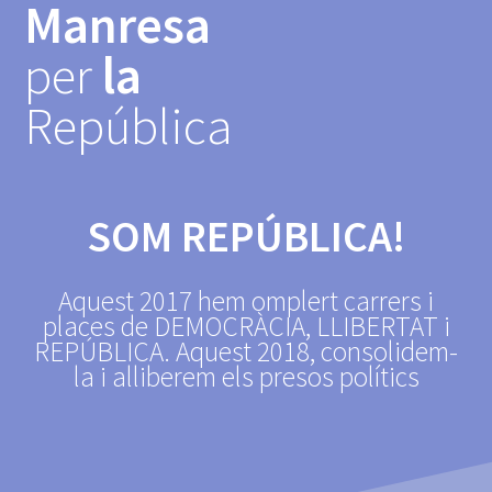
Manresa
Skip
to
per
la
content
República
SOM REPÚBLICA!
Aquest 2017 hem omplert carrers i
places de DEMOCRÀCIA, LLIBERTAT i
REPÚBLICA. Aquest 2018, consolidem-
la i alliberem els presos polítics