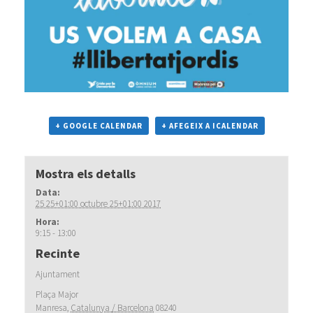
+ GOOGLE CALENDAR
+ AFEGEIX A ICALENDAR
Mostra els detalls
Data:
25 25+01:00 octubre 25+01:00 2017
Hora:
9:15 - 13:00
Recinte
Ajuntament
Plaça Major
Manresa
,
Catalunya / Barcelona
08240