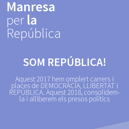
Manresa
Skip
to
per
la
content
República
SOM REPÚBLICA!
Aquest 2017 hem omplert carrers i
places de DEMOCRÀCIA, LLIBERTAT i
REPÚBLICA. Aquest 2018, consolidem-
la i alliberem els presos polítics