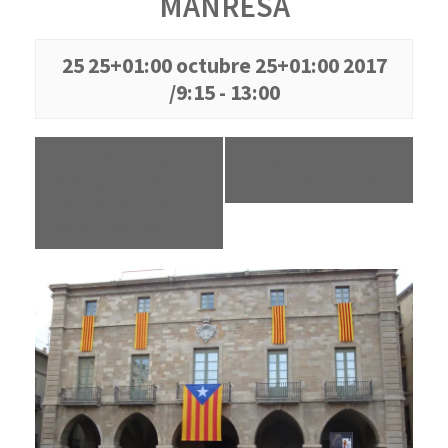
MANRESA
25 25+01:00 octubre 25+01:00 2017
/9:15
-
13:00
«
ARTICLE 155, I
No ens toqueu…
ARA QUÈ? – ACTE
l’Educació
»
INFORMATIU A
MANRESA, BAGES –