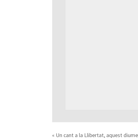
«
Un cant a la Llibertat, aquest dium