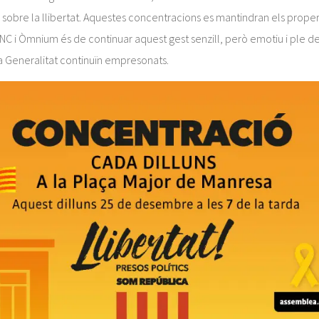
obre la llibertat. Aquestes concentracions es mantindran els proper
’ANC i Òmnium és de continuar aquest gest senzill, però emotiu i ple 
 Generalitat continuïn empresonats.