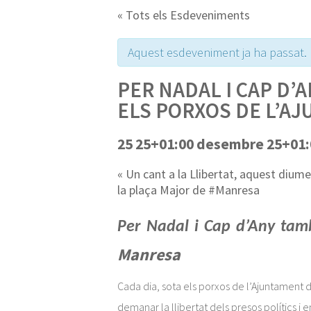
« Tots els Esdeveniments
Aquest esdeveniment ja ha passat.
PER NADAL I CAP D’
ELS PORXOS DE L’A
25 25+01:00 desembre 25+01:
«
Un cant a la Llibertat, aquest dium
la plaça Major de #Manresa
Per Nadal i Cap d’Any tamb
Manresa
Cada dia, sota els porxos de l’Ajuntament 
demanar la llibertat dels presos polítics i