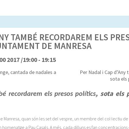
ANY TAMBÉ RECORDAREM ELS PRES
JUNTAMENT DE MANRESA
00 2017 /19:00
-
19:15
enge, cantada de nadales a
Per Nadal i Cap d’Any 
sota els
, sota els
é recordarem els presos polítics
de Manresa, quan són les set del vespre, un membre del col·lectiu de
 en homenatge a Pau Casals. A més, cada dilluns es fan concentracions e