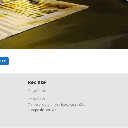
NDAR
Recinte
Plaça Major
Plaça Major
Manresa
,
Catalunya / Barcelona
08240
+ Mapa de Google