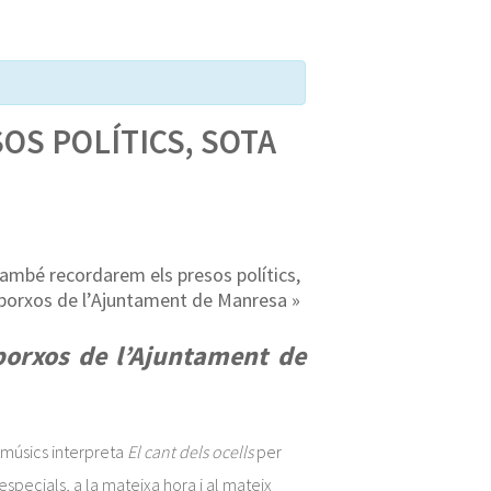
OS POLÍTICS, SOTA
també recordarem els presos polítics,
 porxos de l’Ajuntament de Manresa
»
 porxos de l’Ajuntament de
 músics interpreta
El cant dels ocells
per
specials, a la mateixa hora i al mateix