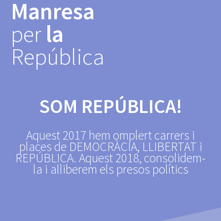
Manresa
Skip
to
per
la
content
República
SOM REPÚBLICA!
Aquest 2017 hem omplert carrers i
places de DEMOCRÀCIA, LLIBERTAT i
REPÚBLICA. Aquest 2018, consolidem-
la i alliberem els presos polítics