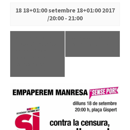
18 18+01:00 setembre 18+01:00 2017
/20:00
-
21:00
«
Un debat sobre
Acte SÍAlmillorPaís,
‘Esport i República
amb Joaquim Forn
Catalana’ és el
»
segon acte de
campanya de
Manresa pel Sí