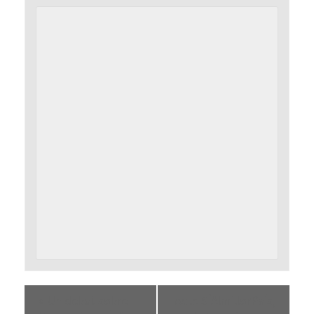
«
Un debat sobre
Acte SÍAlmillorPaís,