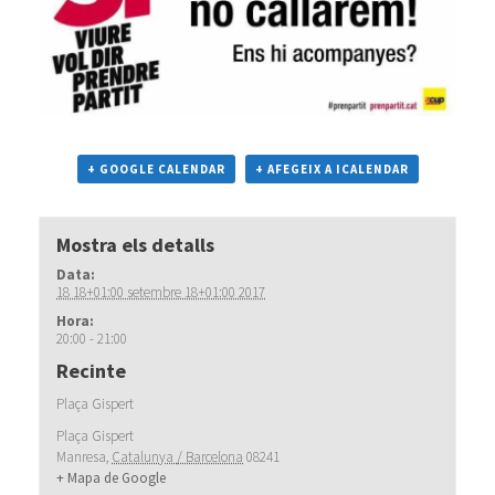
+ GOOGLE CALENDAR
+ AFEGEIX A ICALENDAR
Mostra els detalls
Data:
18 18+01:00 setembre 18+01:00 2017
Hora:
20:00 - 21:00
Recinte
Plaça Gispert
Plaça Gispert
Manresa
,
Catalunya / Barcelona
08241
+ Mapa de Google