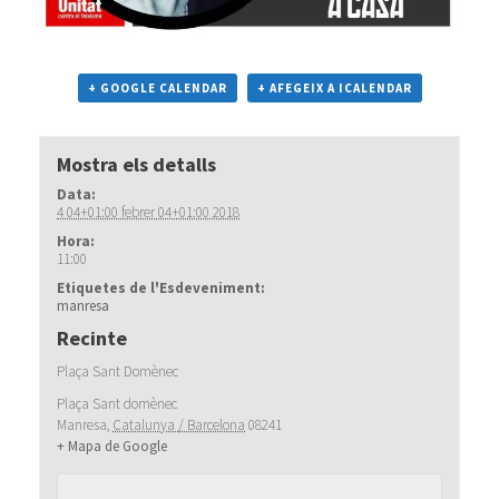
+ GOOGLE CALENDAR
+ AFEGEIX A ICALENDAR
Mostra els detalls
Data:
4 04+01:00 febrer 04+01:00 2018
Hora:
11:00
Etiquetes de l'Esdeveniment:
manresa
Recinte
Plaça Sant Domènec
Plaça Sant domènec
Manresa
,
Catalunya / Barcelona
08241
+ Mapa de Google