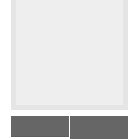
«
Recuperem el
CADA DILLUNS ENS
GOVERN
CONCENTRAREM
DAVANT DE