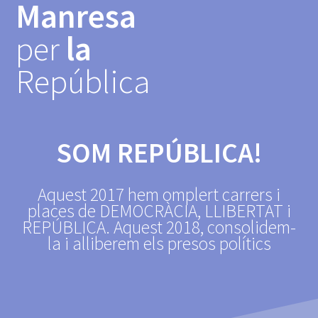
Manresa
Skip
to
per
la
content
República
SOM REPÚBLICA!
Aquest 2017 hem omplert carrers i
places de DEMOCRÀCIA, LLIBERTAT i
REPÚBLICA. Aquest 2018, consolidem-
la i alliberem els presos polítics