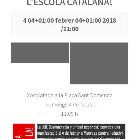
L’ESCOLA CATALANA!
4 04+01:00 febrer 04+01:00 2018
/11:00
«
Recuperem el
CADA DILLUNS ENS
GOVERN
CONCENTRAREM
DAVANT DE
L’AJUNTAMENT –
5F
»
Xocolatada a la Plaça Sant Domènec
Diumenge 4 de febrer.
11.00 h