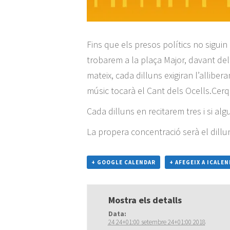
Fins que els presos polítics no siguin
trobarem a la plaça Major, davant del 
mateix, cada dilluns exigiran l’allibe
músic tocarà el Cant dels Ocells.Cerqu
Cada dilluns en recitarem tres i si al
La propera concentració serà el dillun
+ GOOGLE CALENDAR
+ AFEGEIX A ICALE
Mostra els detalls
Data:
24 24+01:00 setembre 24+01:00 2018