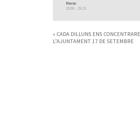
Hora:
19:00 - 19:15
«
CADA DILLUNS ENS CONCENTRAR
L’AJUNTAMENT 17 DE SETEMBRE
Avís legal
si@manresapelsi.cat