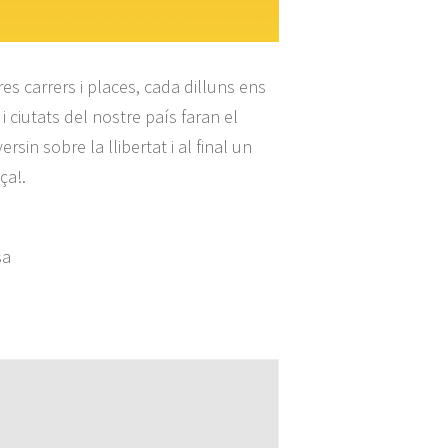
res carrers i places, cada dilluns ens
 ciutats del nostre país faran el
sin sobre la llibertat i al final un
ça!.
sa