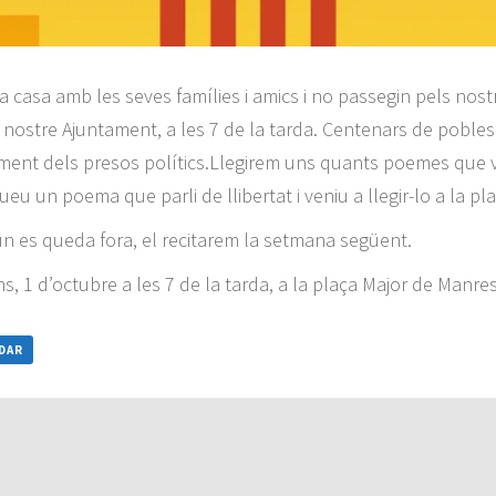
 a casa amb les seves famílies i amics i no passegin pels nost
nostre Ajuntament, a les 7 de la tarda. Centenars de pobles i
rament dels presos polítics.Llegirem uns quants poemes que ver
eu un poema que parli de llibertat i veniu a llegir-lo a la pla
gun es queda fora, el recitarem la setmana següent.
s, 1 d’octubre a les 7 de la tarda, a la plaça Major de Manre
NDAR