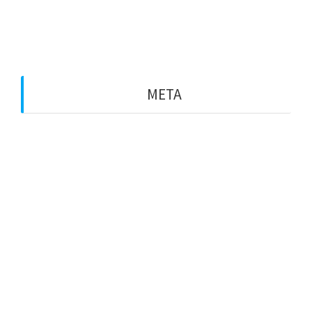
General
Particulars
META
Entra
Canal de les entrades
Canal dels comentaris
WordPress.org (en anglès)