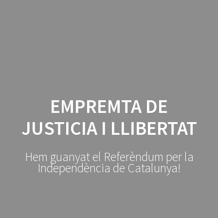
Manresa
Skip
to
per
la
content
República
EMPREMTA DE
JUSTICIA I LLIBERTAT
Hem guanyat el Referèndum per la
Independència de Catalunya!