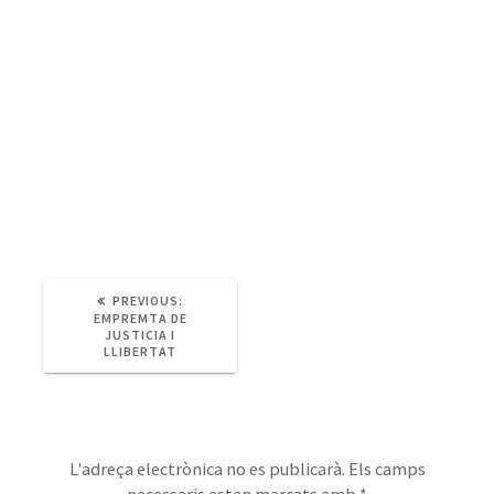
PREVIOUS
PREVIOUS:
POST:
EMPREMTA DE
JUSTICIA I
LLIBERTAT
Deixa un comentari
L'adreça electrònica no es publicarà.
Els camps
necessaris estan marcats amb
*