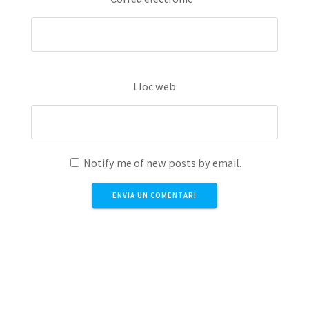
Lloc web
Notify me of new posts by email.
Aquest lloc utilitza Akismet per reduir els comentaris
brossa.
Apreneu com es processen les dades dels
comentaris
.