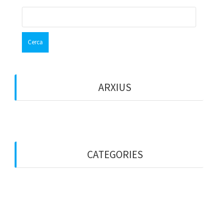
Cerca:
ARXIUS
octubre 2017
CATEGORIES
Entitats
General
Particulars