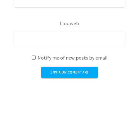
Lloc web
Notify me of new posts by email.
Aquest lloc utilitza Akismet per reduir els comentaris
brossa.
Apreneu com es processen les dades dels
comentaris
.