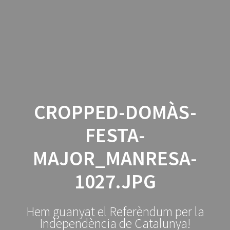
Manresa
Skip
to
per
la
content
República
CROPPED-DOMÀS-
FESTA-
MAJOR_MANRESA-
1027.JPG
Hem guanyat el Referèndum per la
Independència de Catalunya!