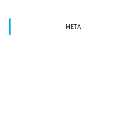
META
Entra
Canal de les entrades
Canal dels comentaris
WordPress.org (en anglès)
Avís legal