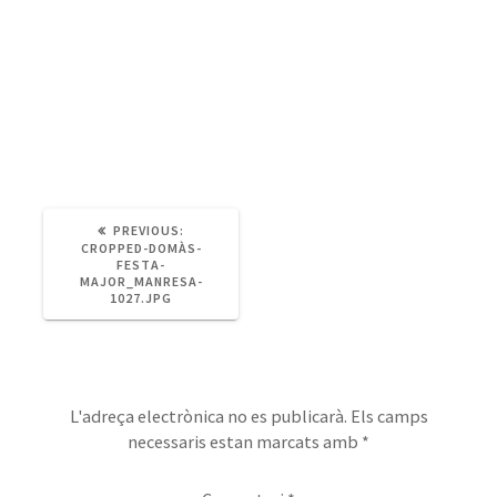
PREVIOUS
PREVIOUS:
POST:
CROPPED-DOMÀS-
FESTA-
MAJOR_MANRESA-
1027.JPG
Deixa un comentari
L'adreça electrònica no es publicarà.
Els camps
necessaris estan marcats amb
*