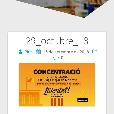
29_octubre_18
Navegació
d'entrades
Pius
15 de setembre de 2018
0